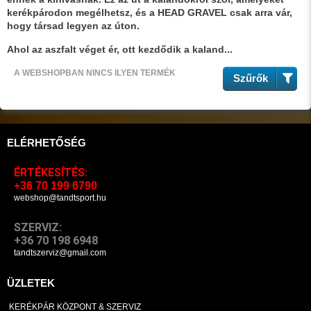
kerékpárodon megélhetsz, és a HEAD GRAVEL csak arra vár,
hogy társad legyen az úton.
Ahol az aszfalt véget ér, ott kezdődik a kaland...
A WEBSHOPBAN NINCS ILYEN TERMÉK
Szűrők
ELÉRHETŐSÉG
ÉRTÉKESÍTÉS:
+36 70 199 6790
webshop@tandtsport.hu
SZERVIZ:
+36 70 198 6948
tandtszerviz@gmail.com
ÜZLETEK
KERÉKPÁR KÖZPONT & SZERVIZ