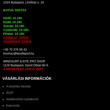
1024 Budapest, Lövőház u. 16.
NYITVA TARTÁS
Hétfő: 10-18h
Kedd: 10-18h
Szerda: 10-18h
Csütörtök: 10-18h
Péntek: 10-18h
SZOMBAT: ZÁRVA
VASÁRNAP: ZÁRVA
+36 70 376 06 43
lovohaz@tandtsport.hu
WINDSURF & KITE PRO SHOP
1126 Budapest, Szent Orbán tér 6.
ÁTMENETILEG ZÁRVA TART
VÁSÁRLÁSI INFORMÁCIÓK
A vásárlás menete
ÁSZF
Adatkezelési nyilatkozat
Kapcsolat