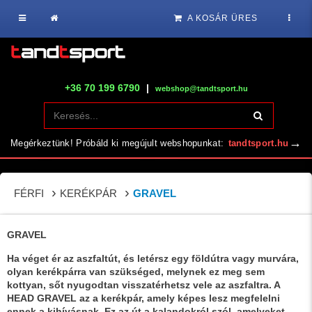
A KOSÁR ÜRES
+36 70 199 6790
|
webshop@tandtsport.hu
→
Megérkeztünk! Próbáld ki megújult webshopunkat:
tandtsport.hu
FÉRFI
KERÉKPÁR
GRAVEL
GRAVEL
Ha véget ér az aszfaltút, és letérsz egy földútra vagy murvára,
olyan kerékpárra van szükséged, melynek ez meg sem
kottyan, sőt nyugodtan visszatérhetsz vele az aszfaltra. A
HEAD GRAVEL az a kerékpár, amely képes lesz megfelelni
ennek a kihívásnak. Ez az út a kalandokról szól, amelyeket