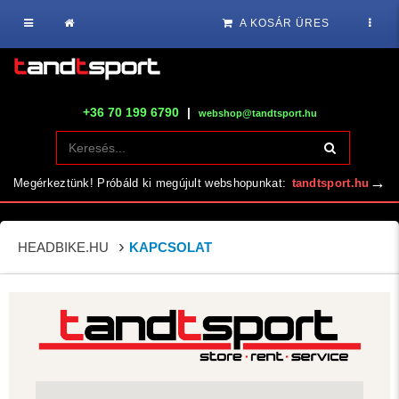
A KOSÁR ÜRES
+36 70 199 6790
|
webshop@tandtsport.hu
→
Megérkeztünk! Próbáld ki megújult webshopunkat:
tandtsport.hu
HEADBIKE.HU
KAPCSOLAT