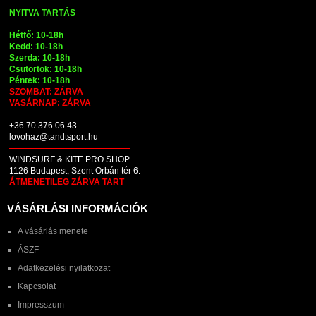
NYITVA TARTÁS
Hétfő: 10-18h
Kedd: 10-18h
Szerda: 10-18h
Csütörtök: 10-18h
Péntek: 10-18h
SZOMBAT: ZÁRVA
VASÁRNAP: ZÁRVA
+36 70 376 06 43
lovohaz@tandtsport.hu
WINDSURF & KITE PRO SHOP
1126 Budapest, Szent Orbán tér 6.
ÁTMENETILEG ZÁRVA TART
VÁSÁRLÁSI INFORMÁCIÓK
A vásárlás menete
ÁSZF
Adatkezelési nyilatkozat
Kapcsolat
Impresszum