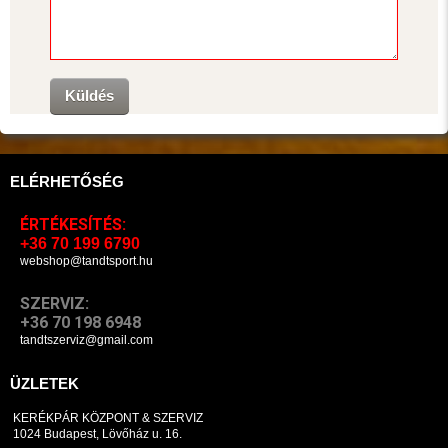
Küldés
ELÉRHETŐSÉG
ÉRTÉKESÍTÉS:
+36 70 199 6790
webshop@tandtsport.hu
SZERVIZ:
+36 70 198 6948
tandtszerviz@gmail.com
ÜZLETEK
KERÉKPÁR KÖZPONT & SZERVIZ
1024 Budapest, Lövőház u. 16.