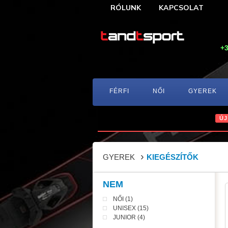
RÓLUNK
KAPCSOLAT
+3
FÉRFI
NŐI
GYEREK
ÚJ
GYEREK
KIEGÉSZÍTŐK
NEM
NŐI (1)
UNISEX (15)
JUNIOR (4)