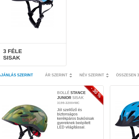
3 FÉLE
SISAK
AJÁNLÁS SZERINT
ÁR SZERINT
NÉV SZERINT
ÖSSZESEN 
- 30 %
BOLLÉ
STANCE
JUNIOR
SISAK
3199-3200#MC
Jól szellőző és
biztonságos
kerékpáros bukósisak
gyereknek beépített
LED világítással.