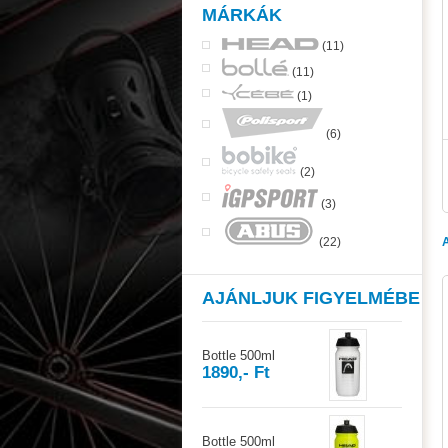
MÁRKÁK
(11)
(11)
(1)
(6)
(2)
(3)
(22)
AJÁNLJUK FIGYELMÉBE
Bottle 500ml
1890,- Ft
Bottle 500ml