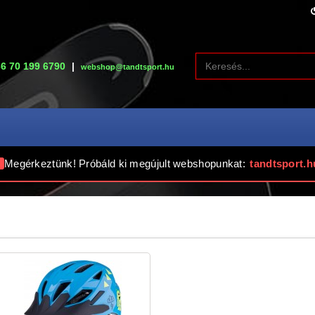
6 70 199 6790
|
webshop@tandtsport.hu
Megérkeztünk! Próbáld ki megújult webshopunkat:
tandtsport.h