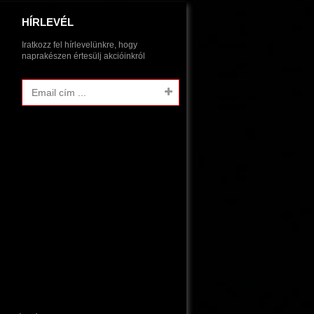
HÍRLEVÉL
Iratkozz fel hírlevelünkre, hogy
naprakészen értesülj akcióinkról