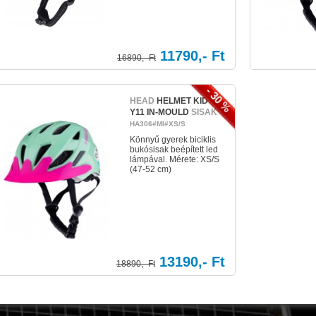
11790,- Ft
16890,- Ft
- 30 %
HEAD
HELMET KID
Y11 IN-MOULD
SISAK
HA306#MI#XS/S
Könnyű gyerek biciklis
bukósisak beépített led
lámpával. Mérete: XS/S
(47-52 cm)
13190,- Ft
18890,- Ft