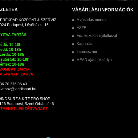
ZLETEK
VÁSÁRLÁSI INFORMÁCIÓK
A vásárlás menete
ERÉKPÁR KÖZPONT & SZERVIZ
024 Budapest, Lövőház u. 16.
ÁSZF
YITVA TARTÁS
Adatkezelési nyilatkozat
Kapcsolat
étfő: 10-18h
edd: 10-18h
Impresszum
zerda: 10-18h
sütörtök: 10-18h
HEAD ajándékkártya
éntek: 10-18h
ZOMBAT: ZÁRVA
ASÁRNAP: ZÁRVA
36 70 376 06 43
ovohaz@tandtsport.hu
INDSURF & KITE PRO SHOP
126 Budapest, Szent Orbán tér 6.
TMENETILEG ZÁRVA TART