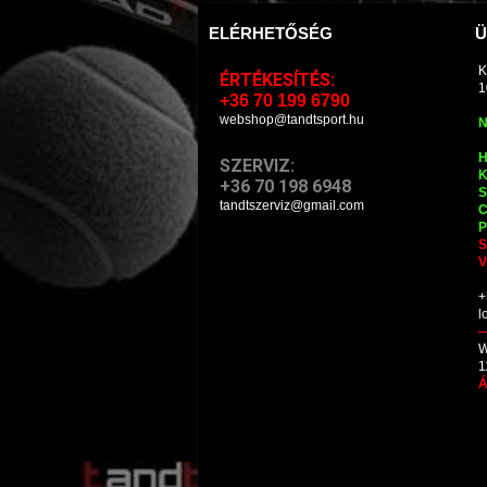
ELÉRHETŐSÉG
Ü
K
ÉRTÉKESÍTÉS:
1
+36 70 199 6790
webshop@tandtsport.hu
N
H
SZERVIZ:
K
+36 70 198 6948
S
tandtszerviz@gmail.com
C
P
S
V
+
l
W
1
Á