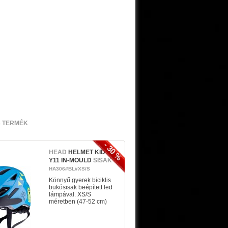
3 TERMÉK
- 30 %
HEAD
HELMET KID
Y11 IN-MOULD
SISAK
HA306#BL#XS/S
Könnyű gyerek biciklis
bukósisak beépített led
lámpával. XS/S
méretben (47-52 cm)