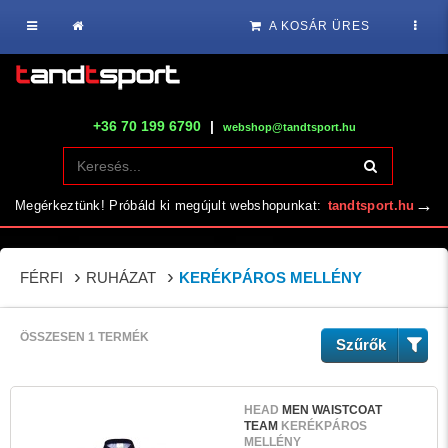
A KOSÁR ÜRES
+36 70 199 6790
|
webshop@tandtsport.hu
→
Megérkeztünk! Próbáld ki megújult webshopunkat:
tandtsport.hu
FÉRFI
RUHÁZAT
KERÉKPÁROS MELLÉNY
ÖSSZESEN 1 TERMÉK
Szűrők
HEAD
MEN WAISTCOAT
TEAM
KERÉKPÁROS
MELLÉNY