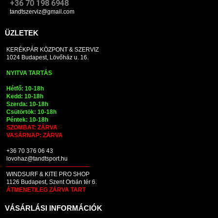
+36 70 198 6948
tandtszerviz@gmail.com
ÜZLETEK
KERÉKPÁR KÖZPONT & SZERVIZ
1024 Budapest, Lövőház u. 16.
NYITVA TARTÁS
Hétfő: 10-18h
Kedd: 10-18h
Szerda: 10-18h
Csütörtök: 10-18h
Péntek: 10-18h
SZOMBAT: ZÁRVA
VASÁRNAP: ZÁRVA
+36 70 376 06 43
lovohaz@tandtsport.hu
WINDSURF & KITE PRO SHOP
1126 Budapest, Szent Orbán tér 6.
ÁTMENETILEG ZÁRVA TART
VÁSÁRLÁSI INFORMÁCIÓK