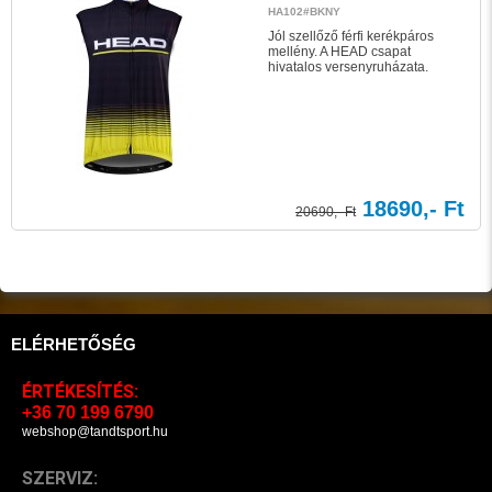
HA102#BKNY
Jól szellőző férfi kerékpáros
mellény. A HEAD csapat
hivatalos versenyruházata.
18690,- Ft
20690,- Ft
ELÉRHETŐSÉG
ÉRTÉKESÍTÉS:
+36 70 199 6790
webshop@tandtsport.hu
SZERVIZ: