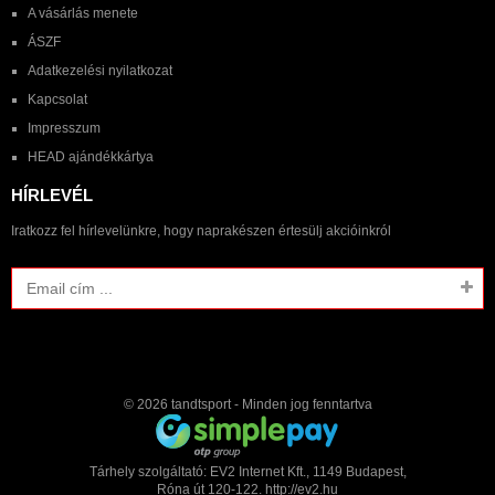
A vásárlás menete
ÁSZF
Adatkezelési nyilatkozat
Kapcsolat
Impresszum
HEAD ajándékkártya
HÍRLEVÉL
Iratkozz fel hírlevelünkre, hogy naprakészen értesülj akcióinkról
© 2026
tandtsport
- Minden jog fenntartva
Tárhely szolgáltató: EV2 Internet Kft., 1149 Budapest,
Róna út 120-122. http://ev2.hu