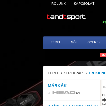
RÓLUNK
KAPCSOLAT
+3
FÉRFI
NŐI
GYEREK
ÚJ
FÉRFI
KERÉKPÁR
TREKKIN
MÁRKÁK
T
(2)
Eb
aj
fe