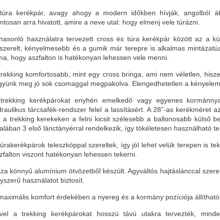
túra kerékpár, avagy ahogy a modern időkben hívják, angolból átve
ntosan arra hivatott, amire a neve utal: hogy elmenj vele túrázni.
hasonló használatra tervezett cross és túra kerékpár között az a 
lszerelt, kényelmesebb és a gumik már terepre is alkalmas mintáza
ma, hogy aszfalton is hatékonyan lehessen vele menni.
trekking komfortosabb, mint egy cross bringa, ami nem véletlen, hisz
gyünk meg jó sok csomaggal megpakolva. Elengedhetetlen a kényelem
trekking kerékpárokat enyhén emelkedő vagy egyenes kormánnyal
draulikus tárcsafék-rendszer felel a lassításért. A 28”-as kerékméret
 a trekking kerekeken a felni kicsit szélesebb a ballonosabb külső b
talában 3 első lánctányérral rendelkezik, így tökéletesen használható te
túrakerékpárok teleszkóppal szereltek, így jól lehet velük terepen is te
zfalton viszont hatékonyan lehessen tekerni.
za könnyű alumínium ötvözetből készült. Agyváltós hajtáslánccal szerel
yszerű használatot biztosít.
maximális komfort érdekében a nyereg és a kormány pozíciója állítható
vel a trekking kerékpárokat hosszú távú utakra tervezték, minde