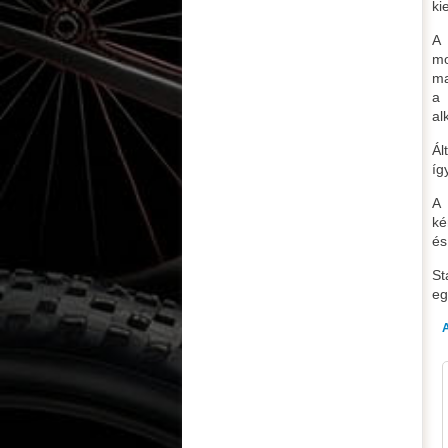
ki
A 
mo
ma
a 
al
Ál
íg
A 
ké
és
St
eg