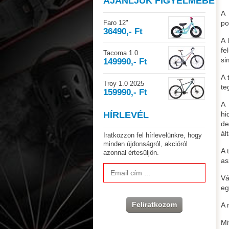
AJÁNLJUK FIGYELMÉBE
A 
Faro 12"
po
36490,- Ft
A 
fe
Tacoma 1.0
si
149990,- Ft
A 
Troy 1.0 2025
te
159990,- Ft
A 
HÍRLEVÉL
hi
de
ál
Iratkozzon fel hírlevelünkre, hogy
minden újdonságról, akcióról
A 
azonnal értesüljön.
as
Vá
eg
Feliratkozom
A 
Mi