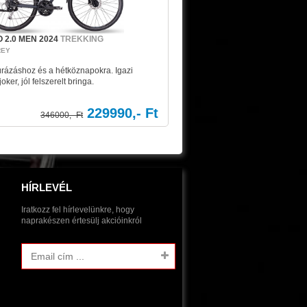
 2.0 MEN 2024
TREKKING
REY
úrázáshoz és a hétköznapokra. Igazi
oker, jól felszerelt bringa.
229990,- Ft
346000,- Ft
HÍRLEVÉL
Iratkozz fel hírlevelünkre, hogy
naprakészen értesülj akcióinkról