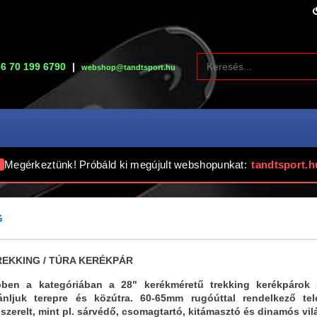
6 70 199 6790
|
webshop@tandtsport.hu
Megérkeztünk! Próbáld ki megújult webshopunkat:
tandtsport.h
G
REKKING / TÚRA KERÉKPÁR
ben a kategóriában a 28" kerékméretű trekking kerékpárok 
ánljuk terepre és közútra. 60-65mm rugóúttal rendelkező te
lszerelt, mint pl. sárvédő, csomagtartó, kitámasztó és dinamós vil