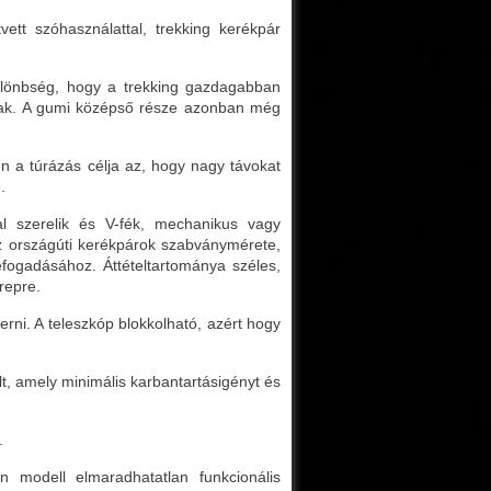
tt szóhasználattal, trekking kerékpár
különbség, hogy a trekking gazdagabban
túak. A gumi középső része azonban még
en a túrázás célja az, hogy nagy távokat
.
 szerelik és V-fék, mechanikus vagy
 az országúti kerékpárok szabványmérete,
efogadásához. Áttételtartománya széles,
repre.
kerni. A teleszkóp blokkolható, azért hogy
t, amely minimális karbantartásigényt és
.
n modell elmaradhatatlan funkcionális