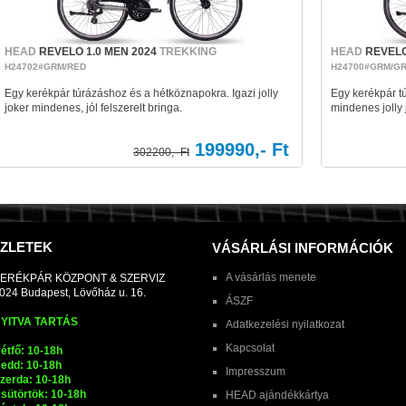
HEAD
REVELO 1.0 MEN 2024
TREKKING
HEAD
REVELO
H24702#GRM/RED
H24700#GRM/G
Egy kerékpár túrázáshoz és a hétköznapokra. Igazi jolly
Egy kerékpár t
joker mindenes, jól felszerelt bringa.
mindenes jolly j
199990,- Ft
302200,- Ft
ZLETEK
VÁSÁRLÁSI INFORMÁCIÓK
A vásárlás menete
ERÉKPÁR KÖZPONT & SZERVIZ
024 Budapest, Lövőház u. 16.
ÁSZF
YITVA TARTÁS
Adatkezelési nyilatkozat
Kapcsolat
étfő: 10-18h
edd: 10-18h
Impresszum
zerda: 10-18h
sütörtök: 10-18h
HEAD ajándékkártya