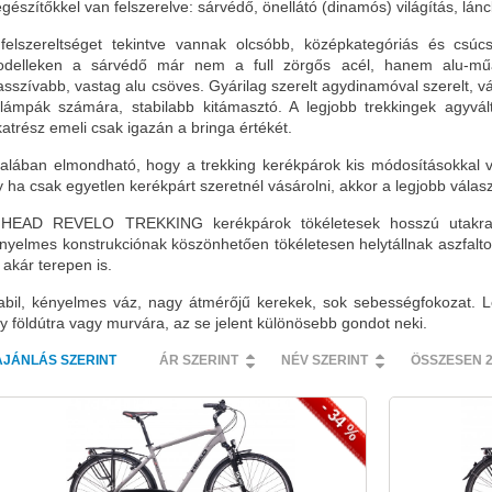
egészítőkkel van felszerelve: sárvédő, önellátó (dinamós) világítás, lán
felszereltséget tekintve vannak olcsóbb, középkategóriás és csúc
delleken a sárvédő már nem a full zörgős acél, hanem alu-mű
sszívabb, vastag alu csöves. Gyárilag szerelt agydinamóval szerelt, v
lámpák számára, stabilabb kitámasztó. A legjobb trekkingek agyvál
katrész emeli csak igazán a bringa értékét.
talában elmondható, hogy a trekking kerékpárok kis módosításokkal vá
y ha csak egyetlen kerékpárt szeretnél vásárolni, akkor a legjobb válas
HEAD REVELO TREKKING kerékpárok tökéletesek hosszú utakra é
nyelmes konstrukciónak köszönhetően tökéletesen helytállnak aszfalto
 akár terepen is.
abil, kényelmes váz, nagy átmérőjű kerekek, sok sebességfokozat. L
y földútra vagy murvára, az se jelent különösebb gondot neki.
AJÁNLÁS SZERINT
ÁR SZERINT
NÉV SZERINT
ÖSSZESEN 
- 34 %