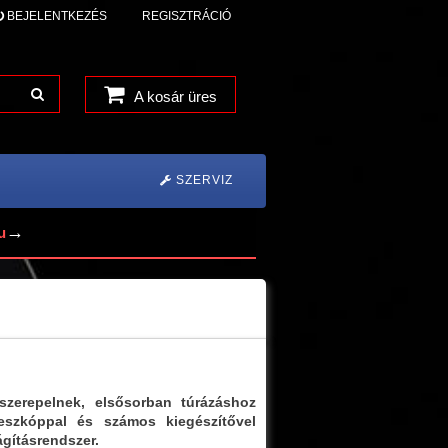
BEJELENTKEZÉS
REGISZTRÁCIÓ
A kosár üres
SZERVIZ
→
u
szerepelnek, elsősorban túrázáshoz
leszkóppal és számos kiegészítővel
ágításrendszer.