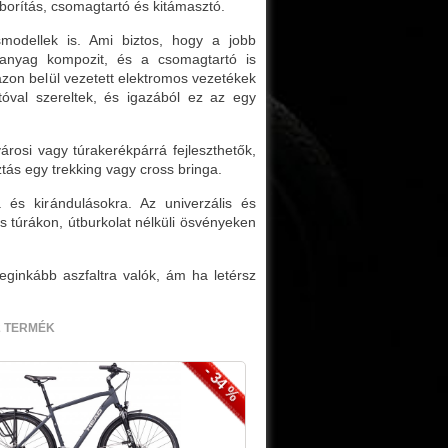
cborítás, csomagtartó és kitámasztó.
smodellek is. Ami biztos, hogy a jobb
anyag kompozit, és a csomagtartó is
ázon belül vezetett elektromos vezetékek
tóval szereltek, és igazából ez az egy
rosi vagy túrakerékpárrá fejleszthetők,
ztás egy trekking vagy cross bringa.
s kirándulásokra. Az univerzális és
s túrákon, útburkolat nélküli ösvényeken
eginkább aszfaltra valók, ám ha letérsz
2 TERMÉK
- 34 %