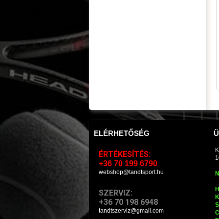
ELÉRHETŐSÉG
Ü
K
ÉRTÉKESÍTÉS:
1
+36 70 199 6790
webshop@tandtsport.hu
N
H
SZERVIZ:
K
+36 70 198 6948
S
tandtszerviz@gmail.com
C