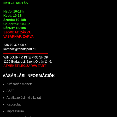
NYITVA TARTÁS
Hétfő: 10-18h
Kedd: 10-18h
Szerda: 10-18h
Csütörtök: 10-18h
Péntek: 10-18h
SZOMBAT: ZÁRVA
VASÁRNAP: ZÁRVA
+36 70 376 06 43
lovohaz@tandtsport.hu
WINDSURF & KITE PRO SHOP
1126 Budapest, Szent Orbán tér 6.
ÁTMENETILEG ZÁRVA TART
VÁSÁRLÁSI INFORMÁCIÓK
A vásárlás menete
ÁSZF
Adatkezelési nyilatkozat
Kapcsolat
Impresszum