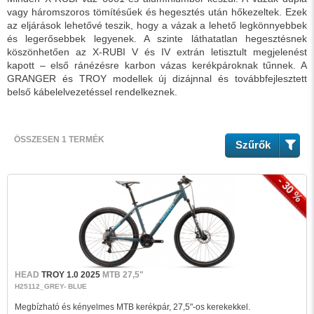
vagy háromszoros tömítésűek és hegesztés után hőkezeltek. Ezek
az eljárások lehetővé teszik, hogy a vázak a lehető legkönnyebbek
és legerősebbek legyenek. A szinte láthatatlan hegesztésnek
köszönhetően az X-RUBI V és IV extrán letisztult megjelenést
kapott – első ránézésre karbon vázas kerékpároknak tűnnek. A
GRANGER és TROY modellek új dizájnnal és továbbfejlesztett
belső kábelelvezetéssel rendelkeznek.
ÖSSZESEN 1 TERMÉK
Szűrők
- 30 %
HEAD
TROY 1.0 2025
MTB 27,5"
H25112_GREY- BLUE
Megbízható és kényelmes MTB kerékpár, 27,5"-os kerekekkel.