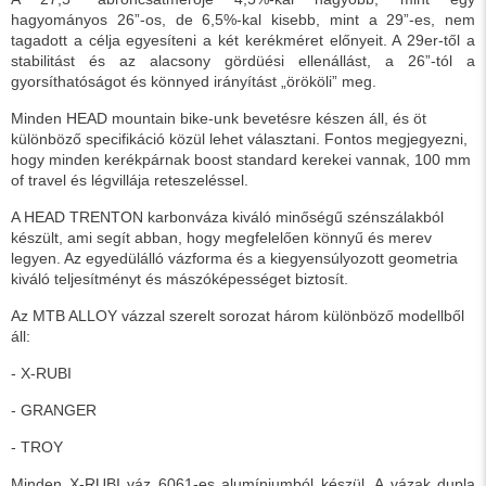
hagyományos 26”-os, de 6,5%-kal kisebb, mint a 29”-es, nem
tagadott a célja egyesíteni a két kerékméret előnyeit. A 29er-től a
stabilitást és az alacsony gördüési ellenállást, a 26”-tól a
gyorsíthatóságot és könnyed irányítást „örököli” meg.
Minden HEAD mountain bike-unk bevetésre készen áll, és öt
különböző specifikáció közül lehet választani. Fontos megjegyezni,
hogy minden kerékpárnak boost standard kerekei vannak, 100 mm
of travel és légvillája reteszeléssel.
A HEAD TRENTON karbonváza kiváló minőségű szénszálakból
készült, ami segít abban, hogy megfelelően könnyű és merev
legyen. Az egyedülálló vázforma és a kiegyensúlyozott geometria
kiváló teljesítményt és mászóképességet biztosít.
Az MTB ALLOY vázzal szerelt sorozat három különböző modellből
áll:
- X-RUBI
- GRANGER
- TROY
Minden X-RUBI váz 6061-es alumíniumból készül. A vázak dupla