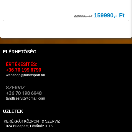
159990,- Ft
229990,- Ft
ELÉRHETŐSÉG
ÉRTÉKESÍTÉS:
+36 70 199 6790
webshop@tandtsport.hu
SZERVIZ:
+36 70 198 6948
tandtszerviz@gmail.com
ÜZLETEK
KERÉKPÁR KÖZPONT & SZERVIZ
1024 Budapest, Lövőház u. 16.