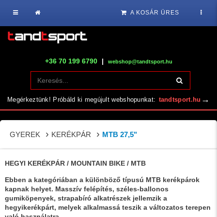
A KOSÁR ÜRES
+36 70 199 6790
|
webshop@tandtsport.hu
→
Megérkeztünk! Próbáld ki megújult webshopunkat:
tandtsport.hu
GYEREK
KERÉKPÁR
MTB 27,5"
HEGYI KERÉKPÁR / MOUNTAIN BIKE / MTB
Ebben a kategóriában a különböző típusú MTB kerékpárok
kapnak helyet. Masszív felépítés, széles-ballonos
gumiköpenyek, strapabíró alkatrészek jellemzik a
hegyikerékpárt, melyek alkalmassá teszik a változatos terepen
való használatra.