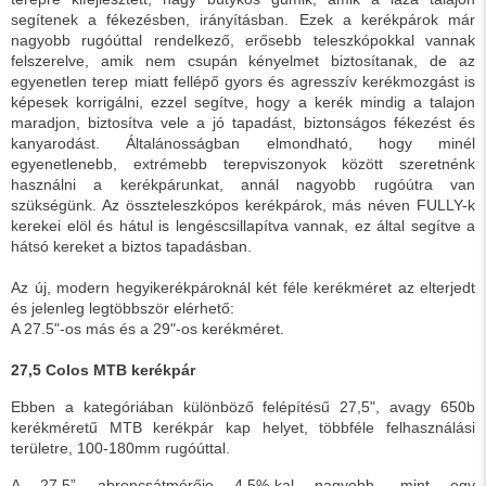
segítenek a fékezésben, irányításban. Ezek a kerékpárok már
nagyobb rugóúttal rendelkező, erősebb teleszkópokkal vannak
felszerelve, amik nem csupán kényelmet biztosítanak, de az
egyenetlen terep miatt fellépő gyors és agresszív kerékmozgást is
képesek korrigálni, ezzel segítve, hogy a kerék mindig a talajon
maradjon, biztosítva vele a jó tapadást, biztonságos fékezést és
kanyarodást. Általánosságban elmondható, hogy minél
egyenetlenebb, extrémebb terepviszonyok között szeretnénk
használni a kerékpárunkat, annál nagyobb rugóútra van
szükségünk. Az összteleszkópos kerékpárok, más néven FULLY-k
kerekei elöl és hátul is lengéscsillapítva vannak, ez által segítve a
hátsó kereket a biztos tapadásban.
Az új, modern hegyikerékpároknál két féle kerékméret az elterjedt
és jelenleg legtöbbször elérhető:
A 27.5"-os más és a 29"-os kerékméret.
27,5 Colos MTB kerékpár
Ebben a kategóriában különböző felépítésű 27,5", avagy 650b
kerékméretű MTB kerékpár kap helyet, többféle felhasználási
területre, 100-180mm rugóúttal.
A 27,5” abroncsátmérője 4,5%-kal nagyobb, mint egy