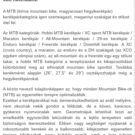
A MTB (kiírva mountain bike, magyarosan hegyikerékpár)
kerékpárkategória igen szerteágazó, megannyi szakágat és stílust
ölel fel.
Az MTB kategóriák: Hobbi MTB kerékpár / XC sport MTB kerékpár /
Maraton kerékpár / All-Mountain kerékpár / 29-es kerékpár /
Enduro kerékpár / Freeride kerékpár / Downhill kerékpár. A XC
(cross country), a maraton, az enduro és a DH szakágak (az XCO
egyben olimpiai szám), az all-mountain és a freeride egy-egy stílust
takar, a hobbi MTB kategória a tereptúrázást és kikapcsolódást
különbözteti meg az elhivatott mountain bike sporttól. Továbbá
kerékméret alapján (26”, 27,5” és 29”) osztályozhatjuk még a
hegyikerékpárokat.
A közös nevező tulajdonképpen az, hogy minden Mountain Bike-ok
(MTB) az egyenetlen terepre optimalizálták.
Ezekkel a kerékpárokkal már bemerészkedhetünk az erdő mélyére,
nem okoznak nekik gondot a földutak, de a köves, kavicsos,
gyökeres nyomvonalak sem. Geometriájuk lehetővé teszi az
emelkedők egyszerűbb leküzdését és a lejtős terepeken való
biztonságos leereszkedést. Ebben nagy segítséget nyújtanak a
robosztusabb kerekek és a ballonosabb, kifejezetten egyenetlen
terepre kifejlesztett, nagy bütykös gumik, amik a laza talajon