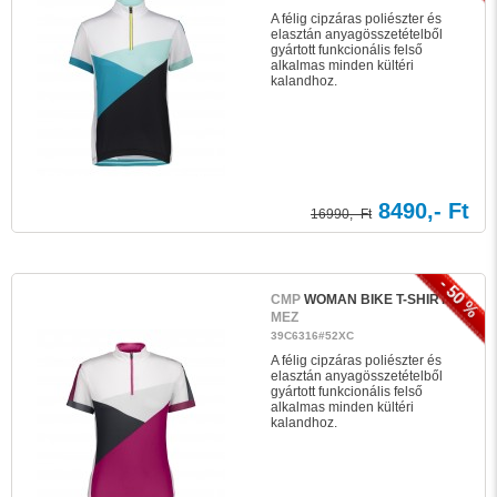
A félig cipzáras poliészter és
elasztán anyagösszetételből
gyártott funkcionális felső
alkalmas minden kültéri
kalandhoz.
8490,- Ft
16990,- Ft
- 50 %
CMP
WOMAN BIKE T-SHIRT
MEZ
39C6316#52XC
A félig cipzáras poliészter és
elasztán anyagösszetételből
gyártott funkcionális felső
alkalmas minden kültéri
kalandhoz.