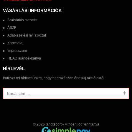
VÁSÁRLÁSI INFORMÁCIÓK
A vásárlás menete
ÁSZF
Adatkezelési nyilatkozat
Kapcsolat
Impresszum
HEAD ajándékkártya
HÍRLEVÉL
Iratkozz fel hírlevelünkre, hogy naprakészen értesülj akcióinkról
© 2026
tandtsport
- Minden jog fenntartva