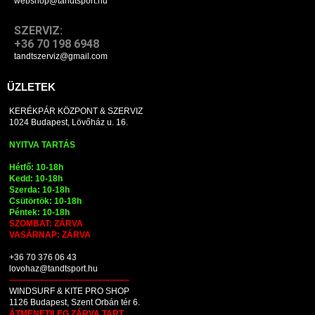
webshop@tandtsport.hu
SZERVIZ:
+36 70 198 6948
tandtszerviz@gmail.com
ÜZLETEK
KERÉKPÁR KÖZPONT & SZERVIZ
1024 Budapest, Lövőház u. 16.
NYITVA TARTÁS
Hétfő: 10-18h
Kedd: 10-18h
Szerda: 10-18h
Csütörtök: 10-18h
Péntek: 10-18h
SZOMBAT: ZÁRVA
VASÁRNAP: ZÁRVA
+36 70 376 06 43
lovohaz@tandtsport.hu
WINDSURF & KITE PRO SHOP
1126 Budapest, Szent Orbán tér 6.
ÁTMENETILEG ZÁRVA TART