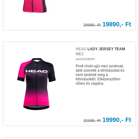
19890,- Ft
20990,- Ft
HEAD
LADY JERSEY TEAM
MEZ
HA200#BKPI
Profi rövid ujjú mez azoknak,
akik szeretik a kihívásokat és
nem ijednek meg a
kihívásoktól. Elképesztően
nőies és vagány.
19990,- Ft
22190,- Ft