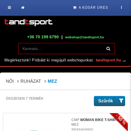
A KOSÁR ÜRES
+36 70 199 6790
|
webshop@tandtsport.hu
→
Megérkeztünk! Próbáld ki megújult webshopunkat:
tandtsport.hu
NŐI
RUHÁZAT
MEZ
ÖSSZESEN 7 TERMÉK
Szűrők
- 50 %
CMP
WOMAN BIKE T-SHIRT
MEZ
39C6316#09XC