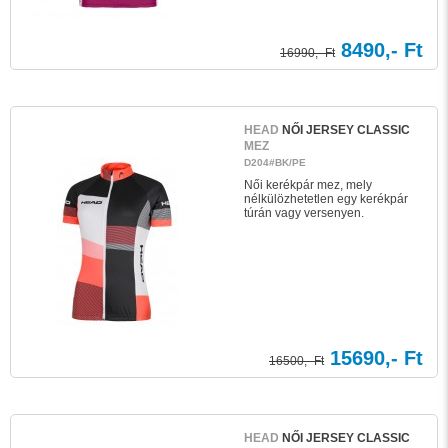
8490,- Ft
16990,- Ft
HEAD
NŐI JERSEY CLASSIC
MEZ
D204#BK/PE
Női kerékpár mez, mely
nélkülözhetetlen egy kerékpár
túrán vagy versenyen.
15690,- Ft
16500,- Ft
HEAD
NŐI JERSEY CLASSIC