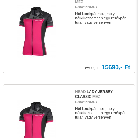
MEZ
D204#PINK/GY
Női kerékpár mez, mely
nélkülözhetetlen egy kerékpár
túrán vagy versenyen.
15690,- Ft
16500,- Ft
HEAD
LADY JERSEY
CLASSIC
MEZ
E204#PINK/GY
Női kerékpár mez, mely
nélkülözhetetlen egy kerékpár
túrán vagy versenyen.