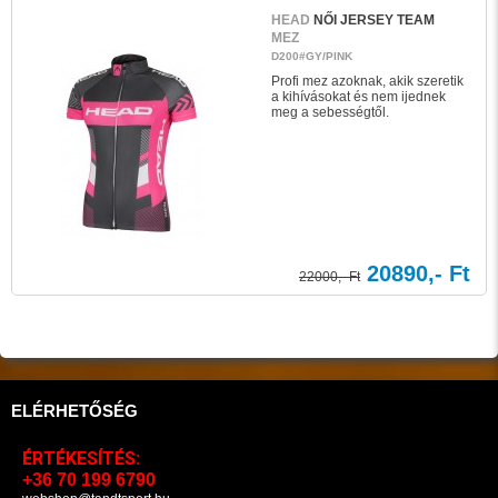
HEAD
NŐI JERSEY TEAM
MEZ
D200#GY/PINK
Profi mez azoknak, akik szeretik
a kihívásokat és nem ijednek
meg a sebességtől.
20890,- Ft
22000,- Ft
ELÉRHETŐSÉG
ÉRTÉKESÍTÉS:
+36 70 199 6790