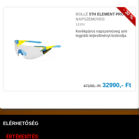
- 30 %
BOLLÉ
5TH ELEMENT PRO
NAPSZEMÜVEG
12151
Kerékpáros napszemüveg ami
legjobb teljesítményt biztosítja.
32990,- Ft
47190,- Ft
ELÉRHETŐSÉG
ÉRTÉKESÍTÉS: