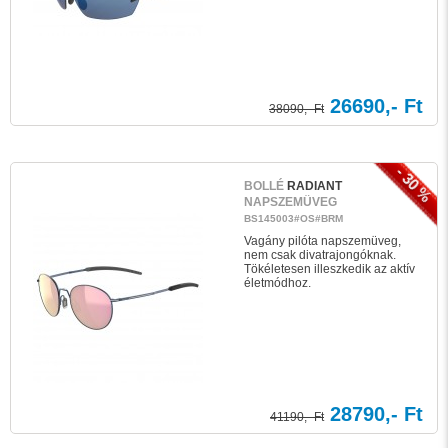
26690,- Ft
38090,- Ft
- 30 %
BOLLÉ
RADIANT
NAPSZEMÜVEG
BS145003#OS#BRM
Vagány pilóta napszemüveg,
nem csak divatrajongóknak.
Tökéletesen illeszkedik az aktív
életmódhoz.
28790,- Ft
41190,- Ft