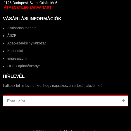
1126 Budapest, Szent Orbán tér 6.
ÁTMENETILEG ZÁRVA TART
VÁSÁRLÁSI INFORMÁCIÓK
A vásárlás menete
ÁSZF
Adatkezelési nyilatkozat
Kapcsolat
Impresszum
HEAD ajándékkártya
HÍRLEVÉL
Iratkozz fel hírlevelünkre, hogy naprakészen értesülj akcióinkról