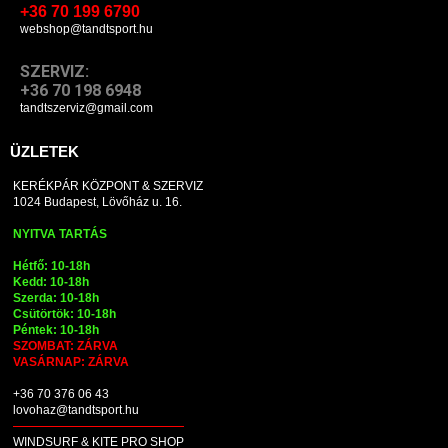
+36 70 199 6790
webshop@tandtsport.hu
SZERVIZ:
+36 70 198 6948
tandtszerviz@gmail.com
ÜZLETEK
KERÉKPÁR KÖZPONT & SZERVIZ
1024 Budapest, Lövőház u. 16.
NYITVA TARTÁS
Hétfő: 10-18h
Kedd: 10-18h
Szerda: 10-18h
Csütörtök: 10-18h
Péntek: 10-18h
SZOMBAT: ZÁRVA
VASÁRNAP: ZÁRVA
+36 70 376 06 43
lovohaz@tandtsport.hu
WINDSURF & KITE PRO SHOP