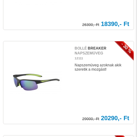
18390,- Ft
26300,- Ft
- 30 %
BOLLÉ
BREAKER
NAPSZEMÜVEG
12111
Napszemüveg azoknak akik
szeretik a mozgást!
20290,- Ft
29000,- Ft