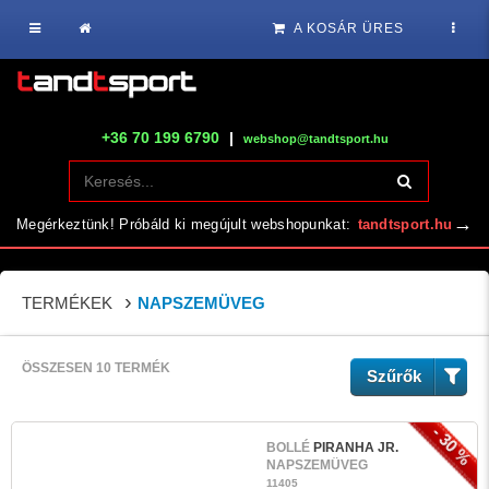
A KOSÁR ÜRES
+36 70 199 6790
|
webshop@tandtsport.hu
→
Megérkeztünk! Próbáld ki megújult webshopunkat:
tandtsport.hu
TERMÉKEK
NAPSZEMÜVEG
ÖSSZESEN 10 TERMÉK
Szűrők
- 30 %
BOLLÉ
PIRANHA JR.
NAPSZEMÜVEG
11405